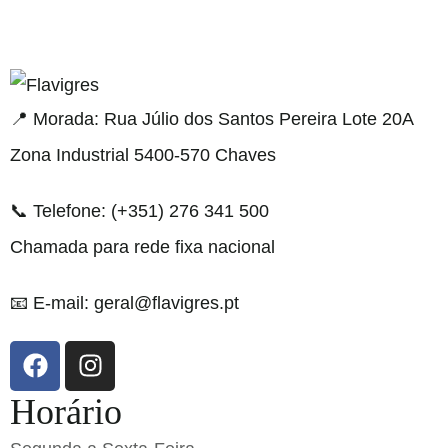
aribahis
bahsegel
bahsegel
bahsegel
bahsegel resmi ad
📍 Morada: Rua Júlio dos Santos Pereira Lote 20A
Zona Industrial 5400-570 Chaves
📞 Telefone: (+351) 276 341 500
Chamada para rede fixa nacional
📧 E-mail: geral@flavigres.pt
Horário