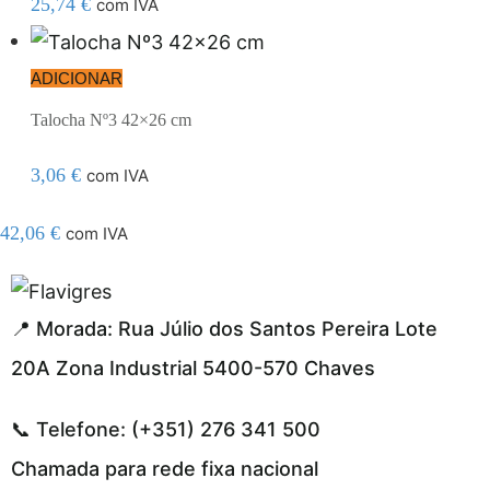
25,74
€
com IVA
ADICIONAR
Talocha Nº3 42×26 cm
3,06
€
com IVA
42,06
€
com IVA
resmi adresi
📍 Morada: Rua Júlio dos Santos Pereira Lote
20A Zona Industrial 5400-570 Chaves
📞 Telefone: (+351) 276 341 500
Chamada para rede fixa nacional