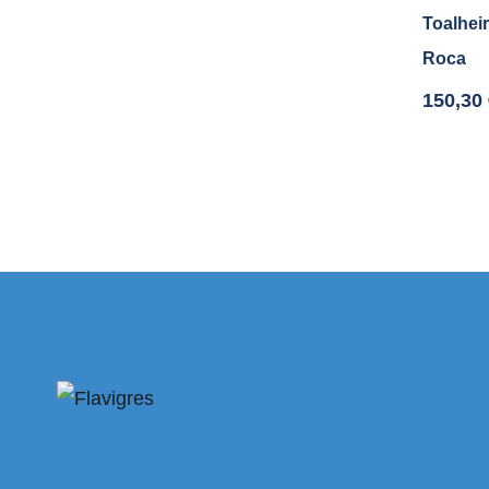
Toalhei
Roca
150,30
dresi