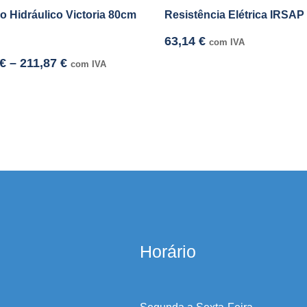
ro Hidráulico Victoria 80cm
Resistência Elétrica IRSA
63,14
€
com IVA
€
–
211,87
€
com IVA
Horário