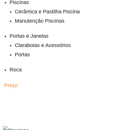
Piscinas
Cerâmica e Pastilha Piscina
Manutenção Piscinas
Portas e Janelas
Claraboias e Acessórios
Portas
Roca
Preço
paribahis
bahsegel
bahsegel
bahsegel
bahsegel resmi a