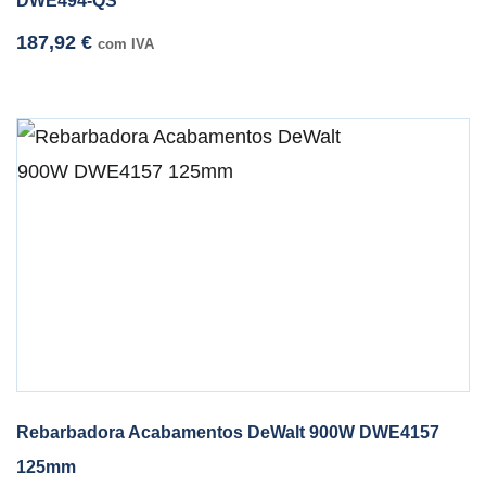
DWE494-QS
187,92
€
com IVA
Rebarbadora Acabamentos DeWalt 900W DWE4157
125mm