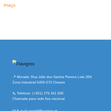
Preço
si
📍 Morada: Rua Júlio dos Santos Pereira Lote 20A
Zona Industrial 5400-570 Chaves
📞 Telefone: (+351) 276 341 500
Chamada para rede fixa nacional
📧 E-mail: geral@flavigres.pt