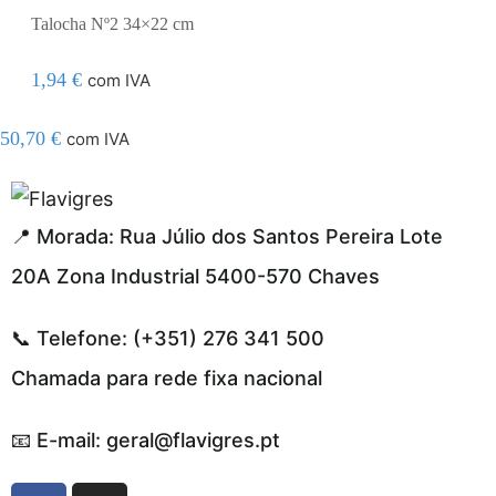
Talocha Nº2 34×22 cm
1,94
€
com IVA
50,70
€
com IVA
el resmi adresi
📍 Morada: Rua Júlio dos Santos Pereira Lote
20A Zona Industrial 5400-570 Chaves
📞 Telefone: (+351) 276 341 500
Chamada para rede fixa nacional
📧 E-mail: geral@flavigres.pt