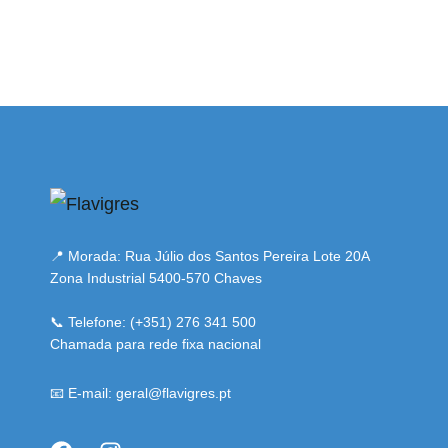
ibahis
bahsegel
bahsegel
bahsegel
bahsegel resmi adre
📍 Morada: Rua Júlio dos Santos Pereira Lote 20A
Zona Industrial 5400-570 Chaves
📞 Telefone: (+351) 276 341 500
Chamada para rede fixa nacional
📧 E-mail: geral@flavigres.pt