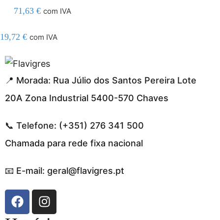
71,63
€
com IVA
19,72
€
com IVA
el resmi adresi
📍 Morada: Rua Júlio dos Santos Pereira Lote
20A Zona Industrial 5400-570 Chaves
📞 Telefone: (+351) 276 341 500
Chamada para rede fixa nacional
📧 E-mail: geral@flavigres.pt