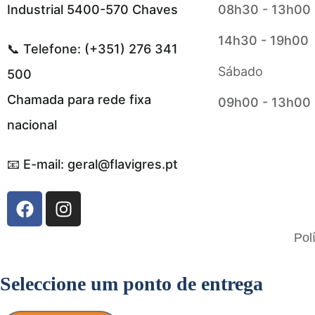
Industrial 5400-570 Chaves
08h30 - 13h00
14h30 - 19h00
📞 Telefone: (+351) 276 341
Sábado
500
Chamada para rede fixa
09h00 - 13h00
nacional
📧 E-mail: geral@flavigres.pt
Flavigrés S.A. © 2023 All Rights Reserved
Pol
by
Toperf Solutions
Seleccione um ponto de entrega