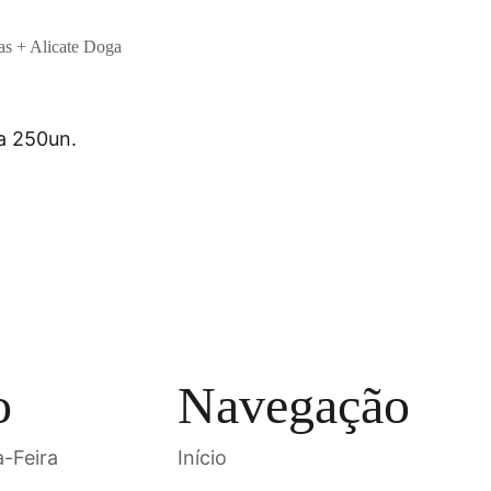
as + Alicate Doga
o
Navegação
-Feira
Início