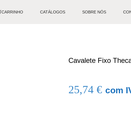
🛒CARRINHO
CATÁLOGOS
SOBRE NÓS
CO
Cavalete Fixo The
25,74
€
com I