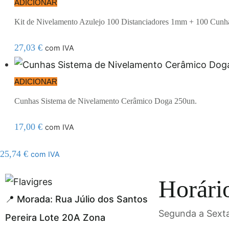
ADICIONAR
Kit de Nivelamento Azulejo 100 Distanciadores 1mm + 100 Cunh
27,03
€
com IVA
ADICIONAR
Cunhas Sistema de Nivelamento Cerâmico Doga 250un.
17,00
€
com IVA
25,74
€
com IVA
el resmi adresi
Horári
📍 Morada: Rua Júlio dos Santos
Segunda a Sexta
Pereira Lote 20A Zona