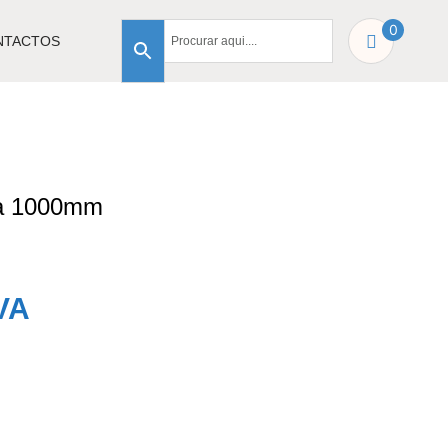
0
NTACTOS
ca 1000mm
VA