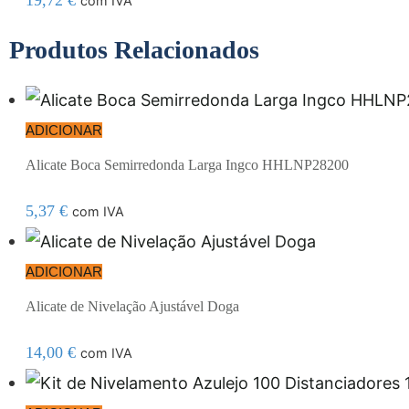
19,72
€
com IVA
Produtos Relacionados
ADICIONAR
Alicate Boca Semirredonda Larga Ingco HHLNP28200
5,37
€
com IVA
ADICIONAR
Alicate de Nivelação Ajustável Doga
14,00
€
com IVA