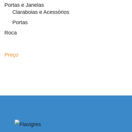
Portas e Janelas
Claraboias e Acessórios
Portas
Roca
Preço
bahis
bahsegel
bahsegel
bahsegel
bahsegel resmi adres