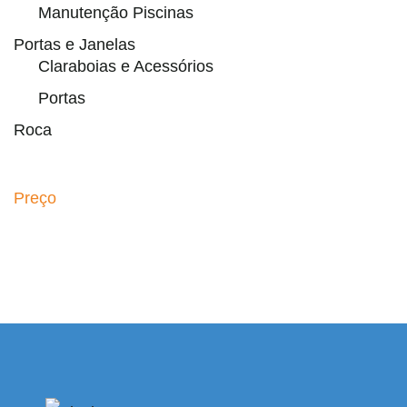
Manutenção Piscinas
Portas e Janelas
Claraboias e Acessórios
Portas
Roca
Preço
paribahis
bahsegel
bahsegel
bahsegel
bahsegel resmi ad