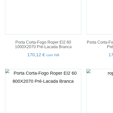
Porta Corta-Fogo Roper EI2 60
Porta Corta-F
1000X2070 Pré-Lacada Branca
Pr
170,12
€
1
com IVA