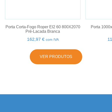
Porta Corta-Fogo Roper EI2 60 800X2070
Porta 1000
Pré-Lacada Branca
162,97
€
1
com IVA
VER PRODUTOS
dresi