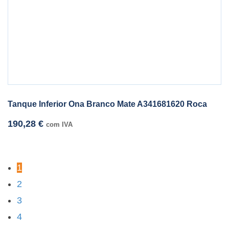
Tanque Inferior Ona Branco Mate A341681620 Roca
190,28
€
com IVA
1
2
3
4