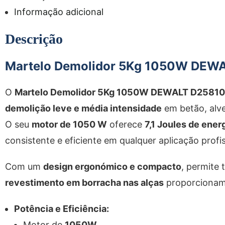
Informação adicional
Descrição
Martelo Demolidor 5Kg
1050W
DEWA
O
Martelo Demolidor 5Kg
1050W
DEWALT D25810
demolição leve e média intensidade
em betão, alve
O seu
motor de 1050 W
oferece
7,1 Joules de ener
consistente e eficiente em qualquer aplicação profis
Com um
design ergonómico e compacto
, permite
revestimento em borracha nas alças
proporcionam 
Potência e Eficiência:
Motor de
1050W