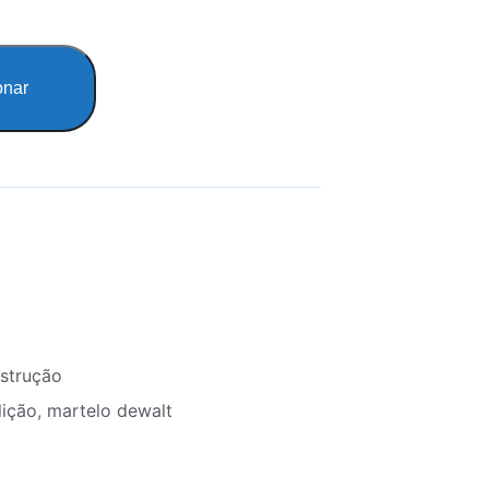
onar
strução
lição
,
martelo dewalt