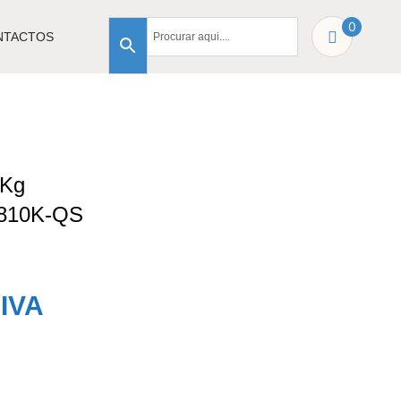
0
NTACTOS
5Kg
810K-QS
IVA