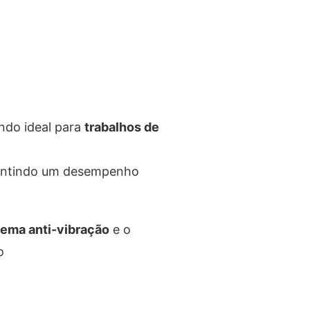
endo ideal para
trabalhos de
antindo um desempenho
tema anti-vibração
e o
o