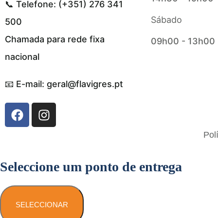
📞 Telefone: (+351) 276 341
Sábado
500
Chamada para rede fixa
09h00 - 13h00
nacional
📧 E-mail: geral@flavigres.pt
Flavigrés S.A. © 2023 All Rights Reserved
Pol
by
Toperf Solutions
Seleccione um ponto de entrega
SELECCIONAR