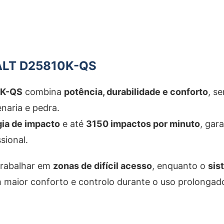
LT D25810K-QS
K-QS
combina
potência, durabilidade e conforto
, s
naria e pedra.
gia de impacto
e até
3150 impactos por minuto
, gar
sional.
 trabalhar em
zonas de difícil acesso
, enquanto o
sis
maior conforto e controlo durante o uso prolongad