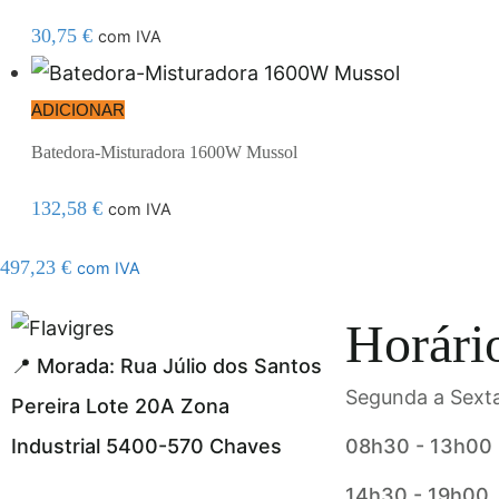
30,75
€
com IVA
ADICIONAR
Batedora-Misturadora 1600W Mussol
132,58
€
com IVA
497,23
€
com IVA
l resmi adresi
Horári
📍 Morada: Rua Júlio dos Santos
Segunda a Sexta
Pereira Lote 20A Zona
Industrial 5400-570 Chaves
08h30 - 13h00
14h30 - 19h00