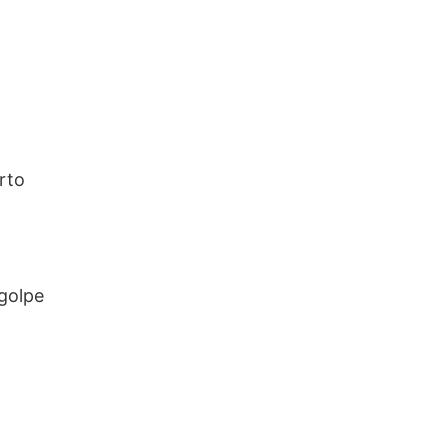
rto
golpe