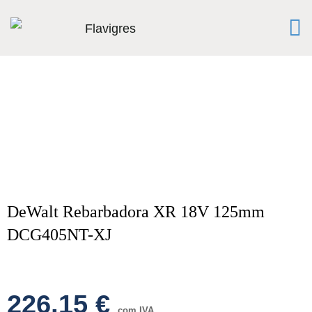
DeWalt Rebarbadora XR 18V 125mm
DCG405NT-XJ
226,15
€
com IVA