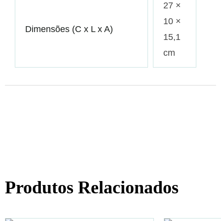
27 ×
10 ×
Dimensões (C x L x A)
15,1
cm
Produtos Relacionados