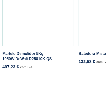
Martelo Demolidor 5Kg
Batedora-Mist
1050W DeWalt D25810K-QS
132,58
€
com I
497,23
€
com IVA