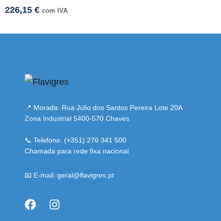
226,15
€
com IVA
smi adresi
📍 Morada: Rua Júlio dos Santos Pereira Lote 20A
Zona Industrial 5400-570 Chaves
📞 Telefone: (+351) 276 341 500
Chamada para rede fixa nacional
📧 E-mail: geral@flavigres.pt