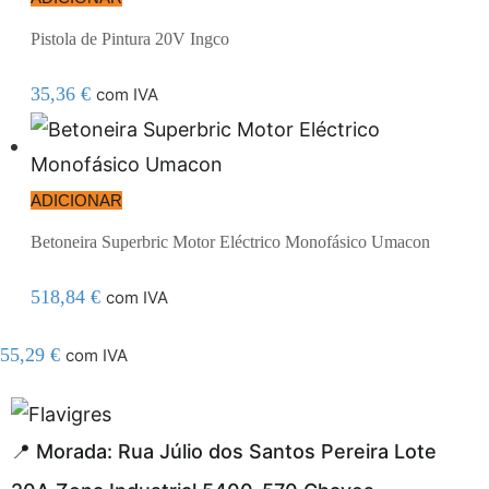
Pistola de Pintura 20V Ingco
35,36
€
com IVA
ADICIONAR
Betoneira Superbric Motor Eléctrico Monofásico Umacon
518,84
€
com IVA
55,29
€
com IVA
el resmi adresi
📍 Morada: Rua Júlio dos Santos Pereira Lote