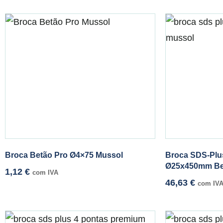
Broca Betão Pro Ø4×75 Mussol
Broca SDS-Plu
Ø25x450mm Be
1,12
€
com IVA
46,63
€
com IV