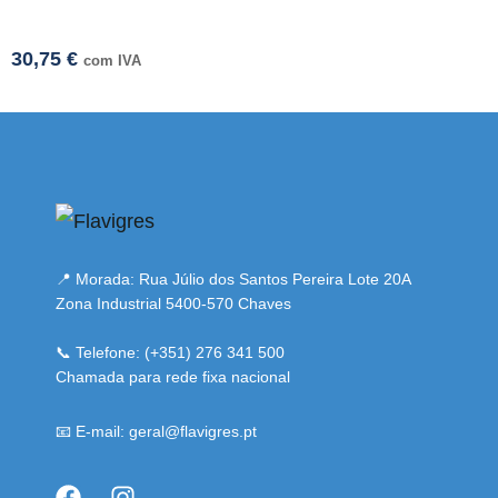
30,75
€
com IVA
i adresi
📍 Morada: Rua Júlio dos Santos Pereira Lote 20A
Zona Industrial 5400-570 Chaves
📞 Telefone: (+351) 276 341 500
Chamada para rede fixa nacional
📧 E-mail: geral@flavigres.pt