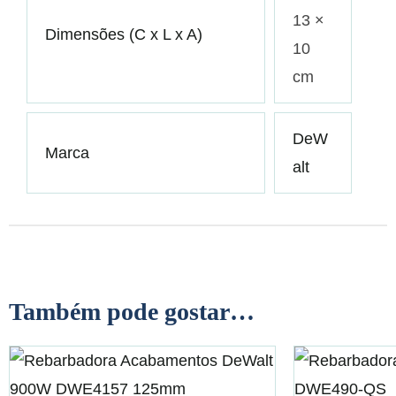
13 ×
Dimensões (C x L x A)
10
cm
DeW
Marca
alt
Também pode gostar…