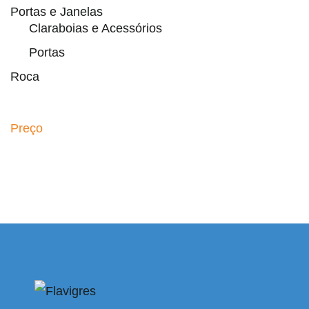
Portas e Janelas
Claraboias e Acessórios
Portas
Roca
Preço
ribahis
bahsegel
bahsegel
bahsegel
bahsegel resmi adre