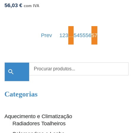
56,03
€
com IVA
Prev
1
2
3
…
54
55
56
57
Categorias
Aquecimento e Climatização
Radiadores Toalheiros