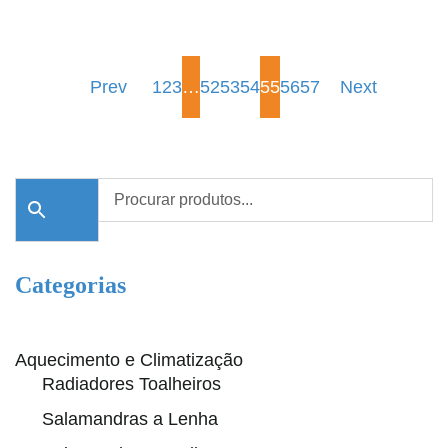
Prev
1
2
3
…
52
53
54
55
56
57
Next
Categorias
Aquecimento e Climatização
Radiadores Toalheiros
Salamandras a Lenha