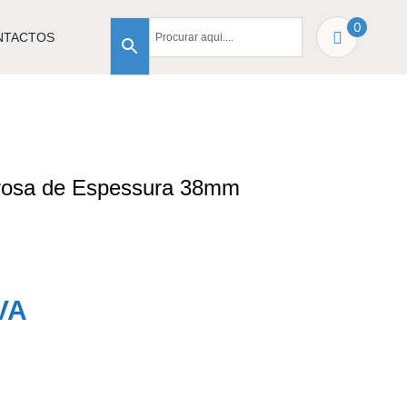
0
NTACTOS
orosa de Espessura 38mm
VA