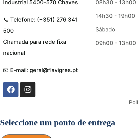
Industrial 5400-570 Chaves
08h30 - 13h00
14h30 - 19h00
📞 Telefone: (+351) 276 341
Sábado
500
Chamada para rede fixa
09h00 - 13h00
nacional
📧 E-mail: geral@flavigres.pt
Flavigrés S.A. © 2023 All Rights Reserved
Pol
by
Toperf Solutions
Seleccione um ponto de entrega