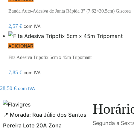
Banda Auto-Adesiva de Junta Rápida 3″ (7.62×30.5cm) Giscosa
2,57
€
com IVA
ADICIONAR
Fita Adesiva Tripofix 5cm x 45m Tripomant
7,85
€
com IVA
28,50
€
com IVA
gel resmi adresi
Horári
📍 Morada: Rua Júlio dos Santos
Segunda a Sexta
Pereira Lote 20A Zona