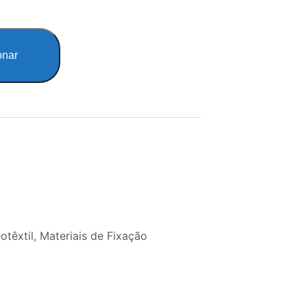
onar
otêxtil
,
Materiais de Fixação