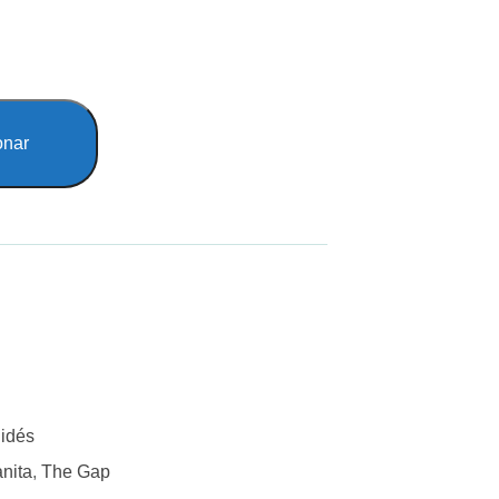
onar
Bidés
nita
,
The Gap