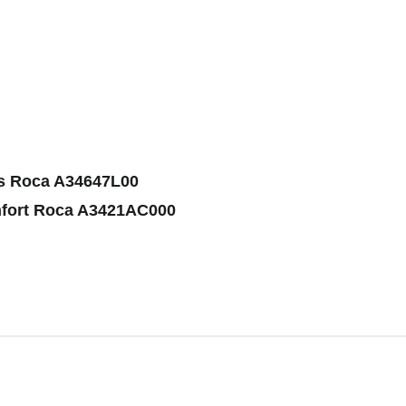
s Roca A34647L00
nfort Roca A3421AC000