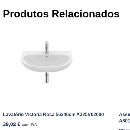
Produtos Relacionados
Lavatório Victoria Roca 56x46cm A325V02000
Asse
A80
39,02
€
com IVA