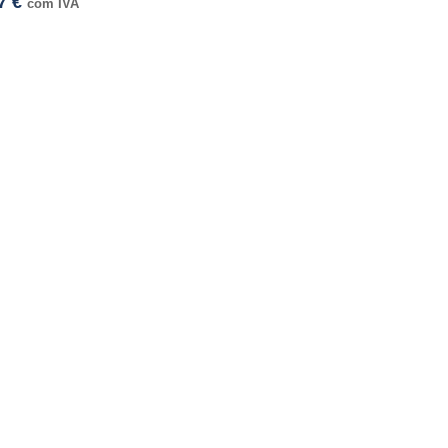
57
€
com IVA