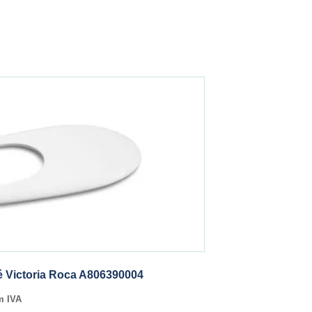
 Victoria Roca A806390004
m IVA