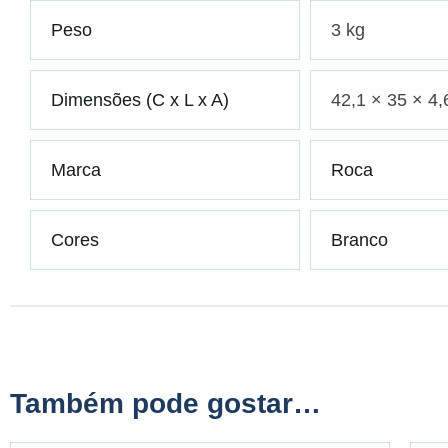
Peso
3 kg
Dimensões (C x L x A)
42,1 × 35 × 4
Marca
Roca
Cores
Branco
Também pode gostar…