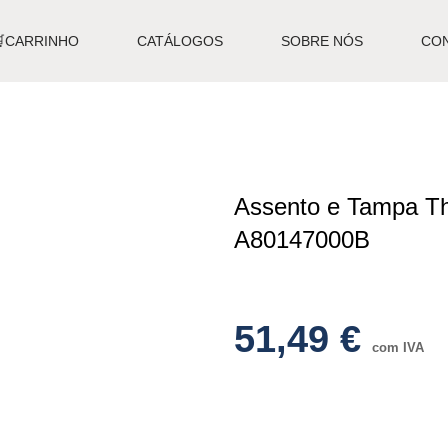
🛒CARRINHO
CATÁLOGOS
SOBRE NÓS
CO
Assento e Tampa T
A80147000B
51,49
€
com IVA