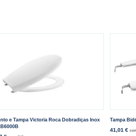
nto e Tampa Victoria Roca Dobradiças Inox
Tampa Bidé
1B6000B
41,01
€
co