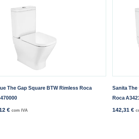
ue The Gap Square BTW Rimless Roca
Sanita The
470000
Roca A342
,12
€
142,31
€
com IVA
c