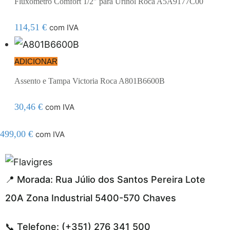
Fluxómetro Comfort 1/2″ para Urinol Roca A5A9177C00
114,51
€
com IVA
ADICIONAR
Assento e Tampa Victoria Roca A801B6600B
30,46
€
com IVA
499,00
€
com IVA
 resmi adresi
📍 Morada: Rua Júlio dos Santos Pereira Lote
20A Zona Industrial 5400-570 Chaves
📞 Telefone: (+351) 276 341 500