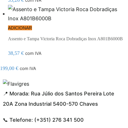
33,26
€
com IVA
ADICIONAR
Assento e Tampa Victoria Roca Dobradiças Inox A801B6000B
38,57
€
com IVA
199,00
€
com IVA
el resmi adresi
📍 Morada: Rua Júlio dos Santos Pereira Lote
20A Zona Industrial 5400-570 Chaves
📞 Telefone: (+351) 276 341 500