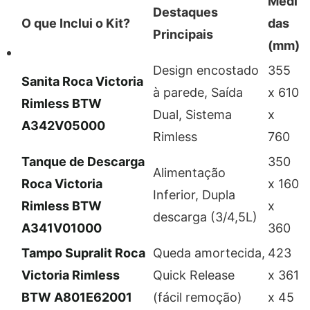
Medi
Destaques
O que Inclui o Kit?
das
Principais
(mm)
Design encostado
355
Sanita Roca Victoria
à parede, Saída
x 610
Rimless BTW
Dual, Sistema
x
A342V05000
Rimless
760
Tanque de Descarga
350
Alimentação
Roca Victoria
x 160
Inferior, Dupla
Rimless BTW
x
descarga (3/4,5L)
A341V01000
360
Tampo Supralit Roca
Queda amortecida,
423
Victoria Rimless
Quick Release
x 361
BTW A801E62001
(fácil remoção)
x 45