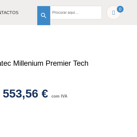
0
NTACTOS
tec Millenium Premier Tech
 553,56
€
com IVA