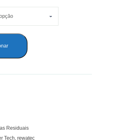
onar
as Residuais
r Tech
,
rewatec