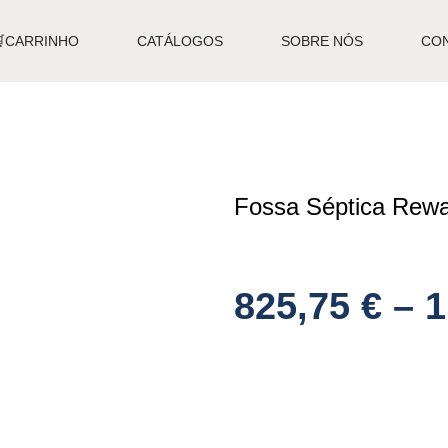
🛒CARRINHO
CATÁLOGOS
SOBRE NÓS
CO
Fossa Séptica Rewa
825,75
€
–
1