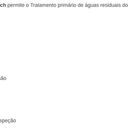
ech
permite o Tratamento primário de águas residuais d
são
nspeção