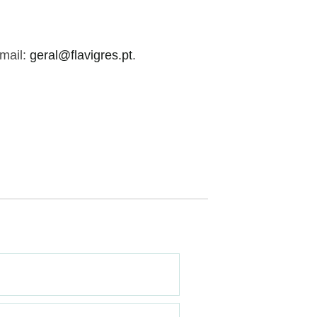
-mail:
geral@flavigres.pt
.