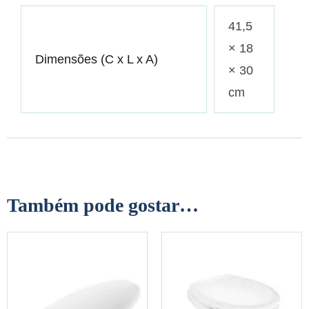
41,5
× 18
Dimensões (C x L x A)
× 30
cm
Também pode gostar…