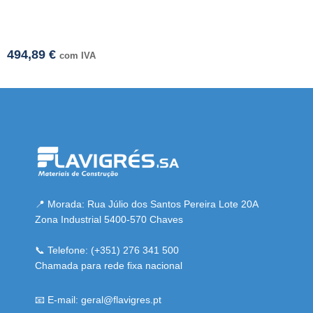
494,89
€
com IVA
i adresi
📍 Morada: Rua Júlio dos Santos Pereira Lote 20A
Zona Industrial 5400-570 Chaves
📞 Telefone: (+351) 276 341 500
Chamada para rede fixa nacional
📧 E-mail: geral@flavigres.pt