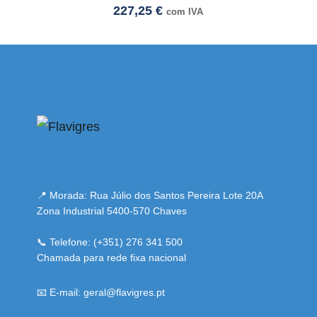
227,25
€
com IVA
i adresi
📍 Morada: Rua Júlio dos Santos Pereira Lote 20A
Zona Industrial 5400-570 Chaves
📞 Telefone: (+351) 276 341 500
Chamada para rede fixa nacional
📧 E-mail: geral@flavigres.pt