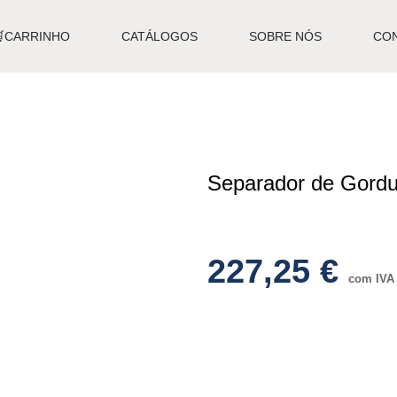
🛒CARRINHO
CATÁLOGOS
SOBRE NÓS
CO
Separador de Gord
227,25
€
com IVA