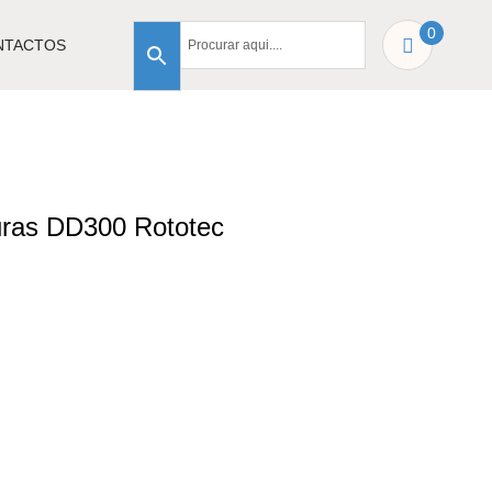
0
NTACTOS
uras DD300 Rototec