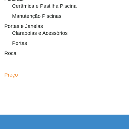
Cerâmica e Pastilha Piscina
Manutenção Piscinas
Portas e Janelas
Claraboias e Acessórios
Portas
Roca
Preço
paribahis
bahsegel
bahsegel
bahsegel
bahsegel resmi a