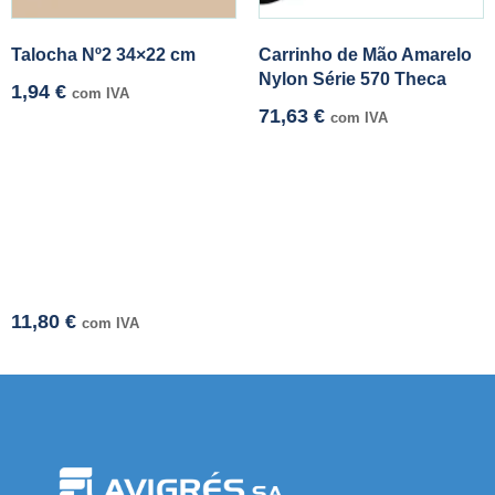
Talocha Nº2 34×22 cm
Carrinho de Mão Amarelo
Nylon Série 570 Theca
1,94
€
com IVA
71,63
€
com IVA
11,80
€
com IVA
 resmi adresi