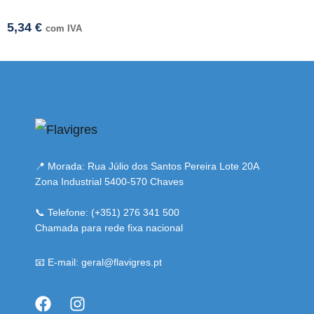
5,34
€
com IVA
 resmi adresi
📍 Morada: Rua Júlio dos Santos Pereira Lote 20A
Zona Industrial 5400-570 Chaves
📞 Telefone: (+351) 276 341 500
Chamada para rede fixa nacional
📧 E-mail: geral@flavigres.pt