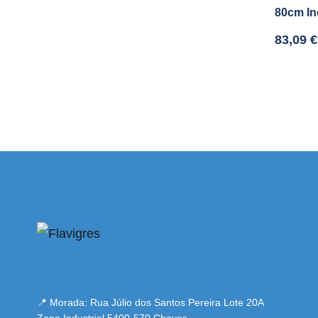
80cm In
83,09
€
 adresi
📍 Morada: Rua Júlio dos Santos Pereira Lote 20A
Zona Industrial 5400-570 Chaves