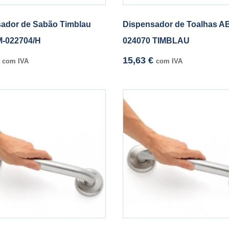
ador de Sabão Timblau
Dispensador de Toalhas A
M-022704/H
024070 TIMBLAU
15,63
€
com IVA
com IVA