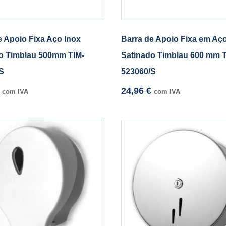
e Apoio Fixa Aço Inox
Barra de Apoio Fixa em Aço
o Timblau 500mm TIM-
Satinado Timblau 600 mm T
S
523060/S
24,96
€
com IVA
com IVA