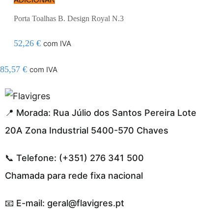
Porta Toalhas B. Design Royal N.3
52,26
€
com IVA
85,57
€
com IVA
el resmi adresi
📍 Morada: Rua Júlio dos Santos Pereira Lote
20A Zona Industrial 5400-570 Chaves
📞 Telefone: (+351) 276 341 500
Chamada para rede fixa nacional
📧 E-mail: geral@flavigres.pt