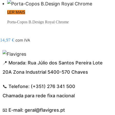
LER MAIS
Porta-Copos B.Design Royal Chrome
14,97
€
com IVA
l resmi adresi
📍 Morada: Rua Júlio dos Santos Pereira Lote
20A Zona Industrial 5400-570 Chaves
📞 Telefone: (+351) 276 341 500
Chamada para rede fixa nacional
📧 E-mail: geral@flavigres.pt