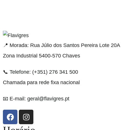
l resmi adresi
📍 Morada: Rua Júlio dos Santos Pereira Lote 20A
Zona Industrial 5400-570 Chaves
📞 Telefone: (+351) 276 341 500
Chamada para rede fixa nacional
📧 E-mail: geral@flavigres.pt