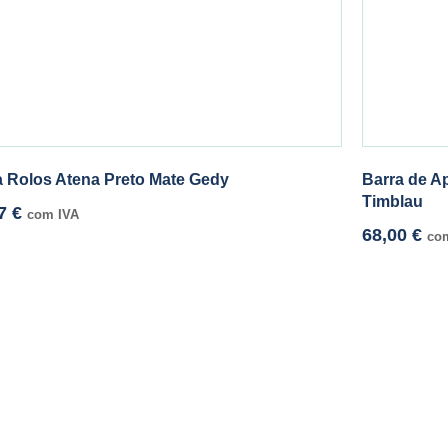
a Rolos Atena Preto Mate Gedy
Barra de A
Timblau
97
€
com IVA
68,00
€
co