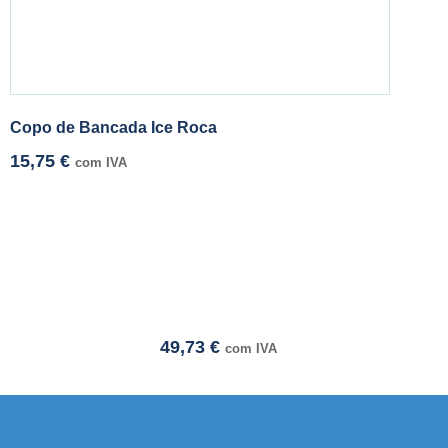
Copo de Bancada Ice Roca
15,75
€
com IVA
49,73
€
com IVA
i adresi