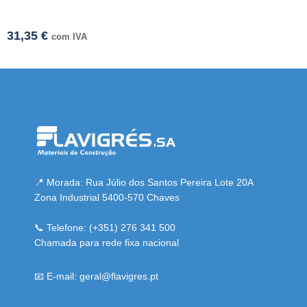
31,35
€
com IVA
resmi adresi
📍 Morada: Rua Júlio dos Santos Pereira Lote 20A
Zona Industrial 5400-570 Chaves
📞 Telefone: (+351) 276 341 500
Chamada para rede fixa nacional
📧 E-mail: geral@flavigres.pt