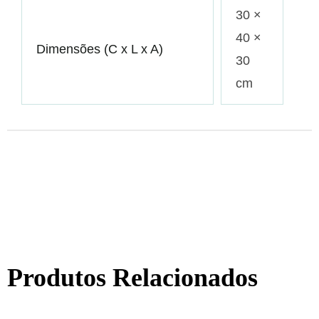
30 ×
40 ×
Dimensões (C x L x A)
30
cm
Produtos Relacionados