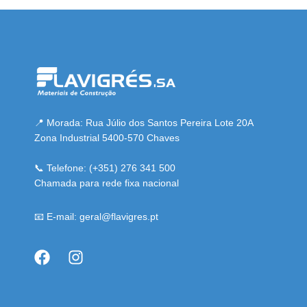
ahis
bahsegel
bahsegel
bahsegel
bahsegel resmi adresi
📍 Morada: Rua Júlio dos Santos Pereira Lote 20A
Zona Industrial 5400-570 Chaves
📞 Telefone: (+351) 276 341 500
Chamada para rede fixa nacional
📧 E-mail: geral@flavigres.pt