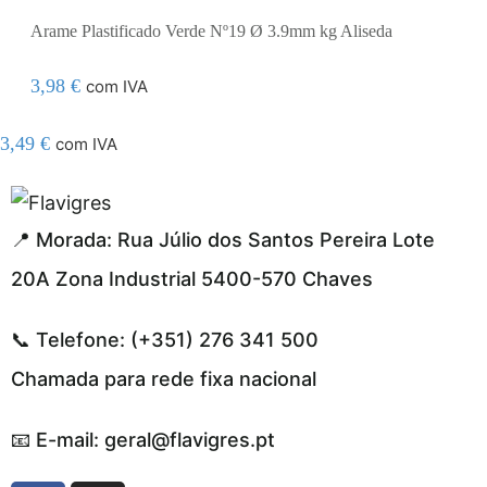
Arame Plastificado Verde Nº19 Ø 3.9mm kg Aliseda
3,98
€
com IVA
3,49
€
com IVA
l resmi adresi
📍 Morada: Rua Júlio dos Santos Pereira Lote
20A Zona Industrial 5400-570 Chaves
📞 Telefone: (+351) 276 341 500
Chamada para rede fixa nacional
📧 E-mail: geral@flavigres.pt