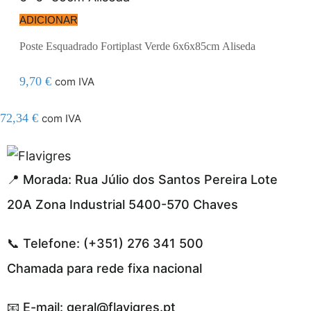
ADICIONAR
Poste Esquadrado Fortiplast Verde 6x6x85cm Aliseda
9,70
€
com IVA
72,34
€
com IVA
esmi adresi
📍 Morada: Rua Júlio dos Santos Pereira Lote
20A Zona Industrial 5400-570 Chaves
📞 Telefone: (+351) 276 341 500
Chamada para rede fixa nacional
📧 E-mail: geral@flavigres.pt