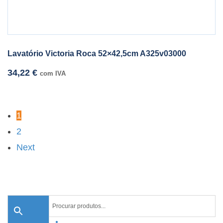
Lavatório Victoria Roca 52×42,5cm A325v03000
34,22
€
com IVA
1
2
Next