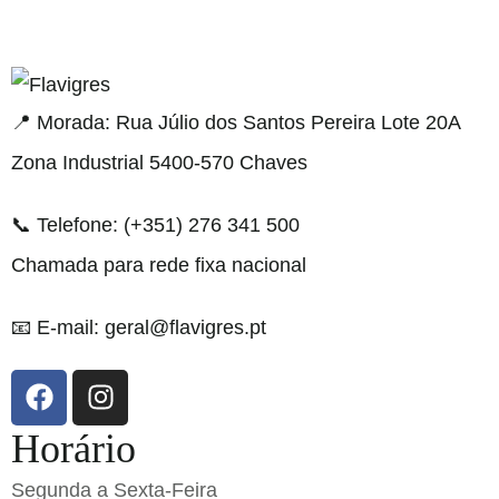
gel resmi adresi
📍 Morada: Rua Júlio dos Santos Pereira Lote 20A
Zona Industrial 5400-570 Chaves
📞 Telefone: (+351) 276 341 500
Chamada para rede fixa nacional
📧 E-mail: geral@flavigres.pt
Horário
Segunda a Sexta-Feira