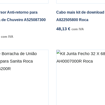
rsor Anti-retorno para
Cabo mais kit de download 
a de Chuveiro A525087300
A822505800 Roca
48,13
€
com IVA
com IVA