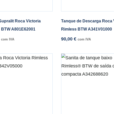
upralit Roca Victoria
Tanque de Descarga Roca V
s BTW A801E62001
Rimless BTW A341V01000
90,00
€
com IVA
com IVA