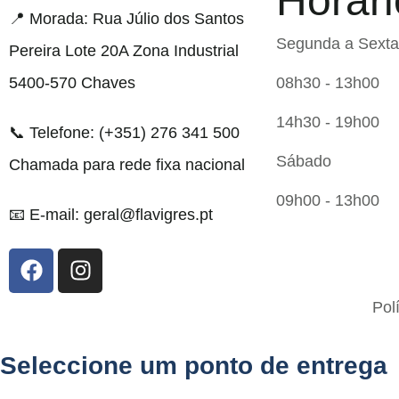
Horári
📍 Morada: Rua Júlio dos Santos
Segunda a Sexta
Pereira Lote 20A Zona Industrial
5400-570 Chaves
08h30 - 13h00
14h30 - 19h00
📞 Telefone: (+351) 276 341 500
Sábado
Chamada para rede fixa nacional
09h00 - 13h00
📧 E-mail: geral@flavigres.pt
Flavigrés S.A. © 2023 All Rights Reserved by
Pol
Toperf Solutions
Seleccione um ponto de entrega