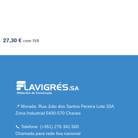
27,30
€
com IVA
mi adresi
📍 Morada: Rua Júlio dos Santos Pereira Lote 20A
Zona Industrial 5400-570 Chaves
📞 Telefone: (+351) 276 341 500
Chamada para rede fixa nacional