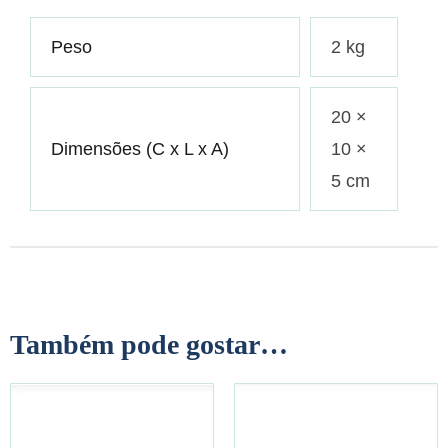
Peso
2 kg
20 ×
Dimensões (C x L x A)
10 ×
5 cm
Também pode gostar…