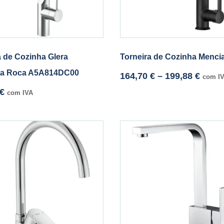
a de Cozinha Glera
Torneira de Cozinha Menci
a Roca A5A814DC00
164,70
€
–
199,88
€
com I
€
com IVA