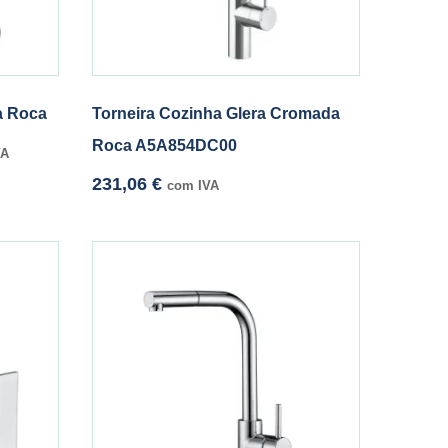
a Roca
Torneira Cozinha Glera Cromada
Roca A5A854DC00
VA
231,06
€
com IVA