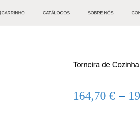
🛒CARRINHO
CATÁLOGOS
SOBRE NÓS
CO
Torneira de Cozinh
164,70
€
–
1