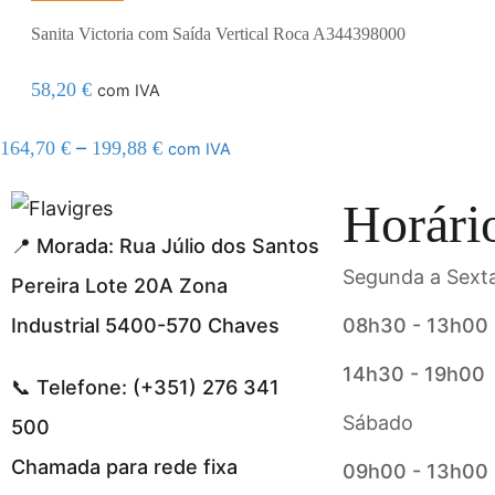
Sanita Victoria com Saída Vertical Roca A344398000
58,20
€
com IVA
–
164,70
€
199,88
€
com IVA
el resmi adresi
Horári
📍 Morada: Rua Júlio dos Santos
Segunda a Sexta
Pereira Lote 20A Zona
Industrial 5400-570 Chaves
08h30 - 13h00
14h30 - 19h00
📞 Telefone: (+351) 276 341
Sábado
500
Chamada para rede fixa
09h00 - 13h00