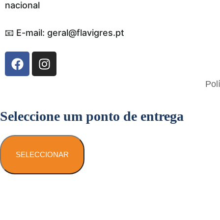
nacional
📧 E-mail: geral@flavigres.pt
Flavigrés S.A. © 2023 All Rights Reserved
Pol
by
Toperf Solutions
Seleccione um ponto de entrega
SELECCIONAR