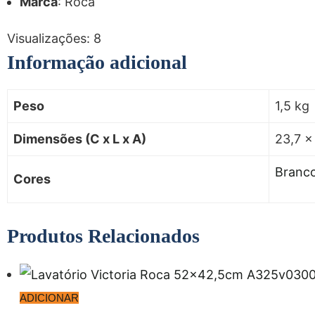
Marca
: Roca
Visualizações:
8
Informação adicional
Peso
1,5 kg
Dimensões (C x L x A)
23,7 ×
Branc
Cores
Produtos Relacionados
ADICIONAR