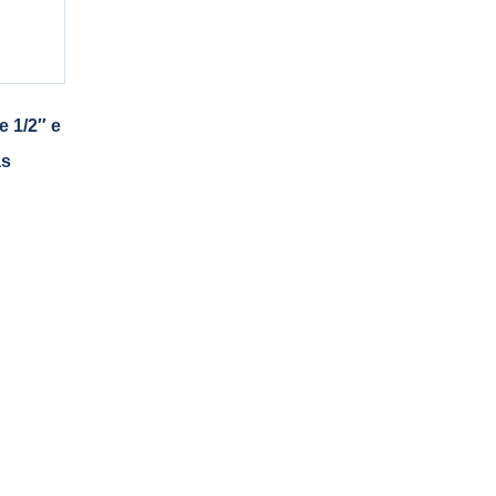
 1/2″ e
as