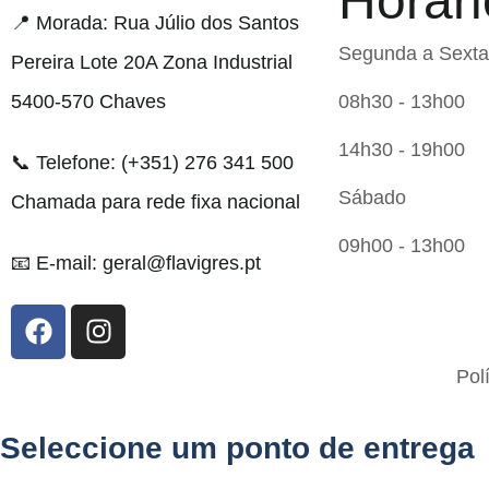
Horári
📍 Morada: Rua Júlio dos Santos
Segunda a Sexta
Pereira Lote 20A Zona Industrial
5400-570 Chaves
08h30 - 13h00
14h30 - 19h00
📞 Telefone: (+351) 276 341 500
Sábado
Chamada para rede fixa nacional
09h00 - 13h00
📧 E-mail: geral@flavigres.pt
Flavigrés S.A. © 2023 All Rights Reserved by
Pol
Toperf Solutions
Seleccione um ponto de entrega