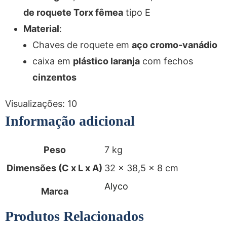
de roquete Torx fêmea
tipo E
Material
:
Chaves de roquete em
aço cromo-vanádio
caixa em
plástico l
aranja
com fechos
cinzentos
Visualizações:
10
Informação adicional
Peso
7 kg
Dimensões (C x L x A)
32 × 38,5 × 8 cm
Alyco
Marca
Produtos Relacionados