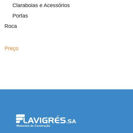
Claraboias e Acessórios
Portas
Roca
Preço
esmi adresi