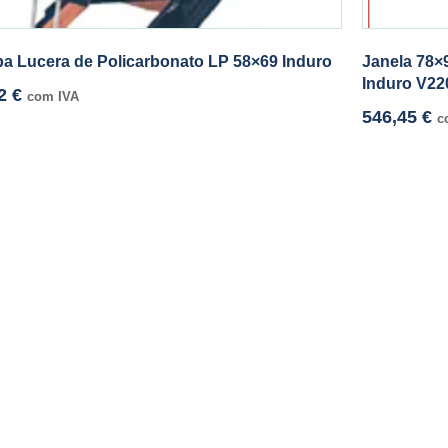
a Lucera de Policarbonato LP 58×69 Induro
Janela 78×
Induro V22
32
€
com IVA
546,45
€
c