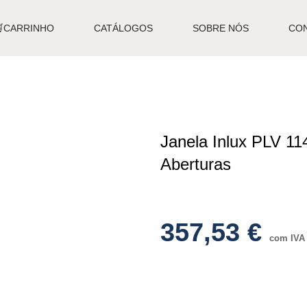
🛒CARRINHO
CATÁLOGOS
SOBRE NÓS
CO
Janela Inlux PLV 1
Aberturas
357,53
€
com IVA