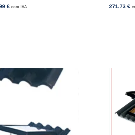
,99
€
271,73
€
com IVA
c