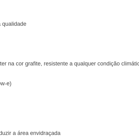
a qualidade
er na cor grafite, resistente a qualquer condição climáti
ow-e)
duzir a área envidraçada