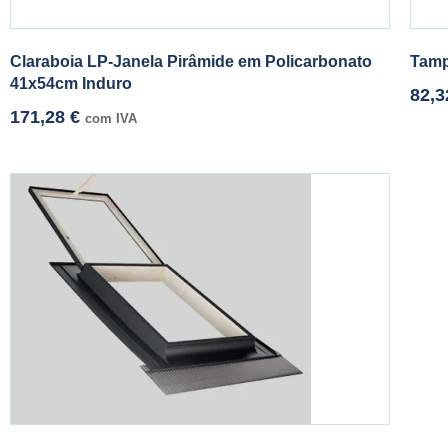
Claraboia LP-Janela Pirâmide em Policarbonato
Tamp
41x54cm Induro
82,
171,28
€
com IVA