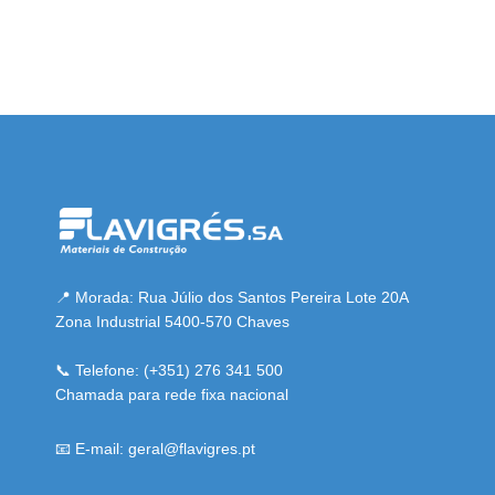
resmi adresi
📍 Morada: Rua Júlio dos Santos Pereira Lote 20A
Zona Industrial 5400-570 Chaves
📞 Telefone: (+351) 276 341 500
Chamada para rede fixa nacional
📧 E-mail: geral@flavigres.pt